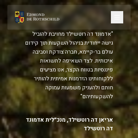
"אדמונד דה רוטשילד מחויבת להוביל
גישה ייחודית בניהול השקעות תוך קידום
עולם בר-קיימא, חברה צודקת וסביבה
איכותית. לצד השאיפה לתשואות
פיננסיות בטווח הקצר, אנו מציעים
ללקוחותינו הזדמנות אמיתית להותיר
חותם ולהעניק משמעות עמוקה
להשקעותיהם"
אריאן דה רוטשילד, מנכ״לית אדמונד
דה רוטשילד